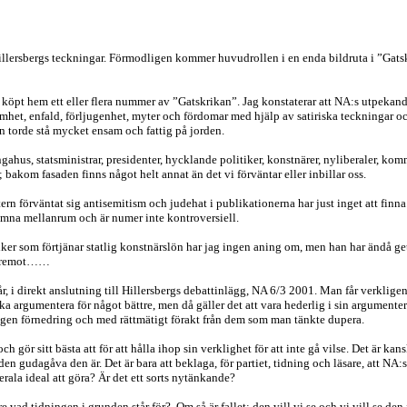
illersbergs teckningar. Förmodligen kommer huvudrollen i en enda bildruta i ”Gatskr
öpt hem ett eller flera nummer av ”Gatskrikan”. Jag konstaterar att NA:s utpekande
het, enfald, förljugenhet, myter och fördomar med hjälp av satiriska teckningar o
han torde stå mycket ensam och fattig på jorden.
kungahus, statsministrar, presidenter, hycklande politiker, konstnärer, nyliberaler, 
 bakom fasaden finns något helt annat än det vi förväntar eller inbillar oss.
n förväntat sig antisemitism och judehat i publikationerna har just inget att finna
 jämna mellanrum och är numer inte kontroversiell.
tiriker som förtjänar statlig konstnärslön har jag ingen aning om, men han har ändå
 Däremot……
 i direkt anslutning till Hillersbergs debattinlägg, NA 6/3 2001. Man får verkligen 
öka argumentera för något bättre, men då gäller det att vara hederlig i sin argumenter
n egen förnedring och med rättmätigt förakt från dem som man tänkte dupera.
ch gör sitt bästa att för att hålla ihop sin verklighet för att inte gå vilse. Det är ka
m den gudagåva den är. Det är bara att beklaga, för partiet, tidning och läsare, att 
ala ideal att göra? Är det ett sorts nytänkande?
re vad tidningen i grunden står för?
Om så är fallet; den vill vi se och vi vill se d