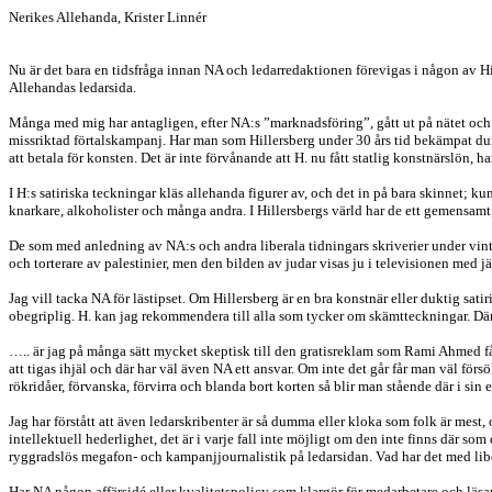
Nerikes Allehanda, Krister Linnér
Nu är det bara en tidsfråga innan NA och ledarredaktionen förevigas i någon av H
Allehandas ledarsida.
Många med mig har antagligen, efter NA:s ”marknadsföring”, gått ut på nätet och k
missriktad förtalskampanj. Har man som Hillersberg under 30 års tid bekämpat dum
att betala för konsten. Det är inte förvånande att H. nu fått statlig konstnärslön, 
I H:s satiriska teckningar kläs allehanda figurer av, och det in på bara skinnet; 
knarkare, alkoholister och många andra. I Hillersbergs värld har de ett gemensamt;
De som med anledning av NA:s och andra liberala tidningars skriverier under vinter
och torterare av palestinier, men den bilden av judar visas ju i televisionen med
Jag vill tacka NA för lästipset. Om Hillersberg är en bra konstnär eller duktig sa
obegriplig. H. kan jag rekommendera till alla som tycker om skämtteckningar.
….. är jag på många sätt mycket skeptisk till den gratisreklam som Rami Ahmed får,
att tigas ihjäl och där har väl även NA ett ansvar. Om inte det går får man väl förs
rökridåer, förvanska, förvirra och blanda bort korten så blir man stående där i si
Jag har förstått att även ledarskribenter är så dumma eller kloka som folk är mest, o
intellektuell hederlighet, det är i varje fall inte möjligt om den inte finns där so
ryggradslös megafon- och kampanjjournalistik på ledarsidan. Vad har det med liber
Har NA någon affärsidé eller kvalitetspolicy som klargör för medarbetare och läsa