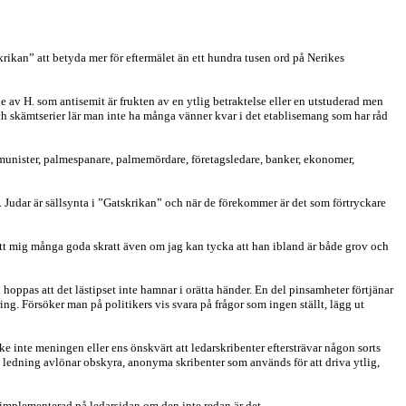
ikan” att betyda mer för eftermälet än ett hundra tusen ord på Nerikes
 av H. som antisemit är frukten av en ytlig betraktelse eller en utstuderad men
ch skämtserier lär man inte ha många vänner kvar i det etablisemang som har råd
kommunister, palmespanare, palmemördare, företagsledare, banker, ekonomer,
. Judar är sällsynta i ”Gatskrikan” och när de förekommer är det som förtryckare
 gett mig många goda skratt även om jag kan tycka att han ibland är både grov och
hoppas att det lästipset inte hamnar i orätta händer. En del pinsamheter förtjänar
ing. Försöker man på politikers vis svara på frågor som ingen ställt, lägg ut
nske inte meningen eller ens önskvärt att ledarskribenter eftersträvar någon sorts
NA:s ledning avlönar obskyra, anonyma skribenter som används för att driva ytlig,
en implementerad på ledarsidan om den inte redan är det.