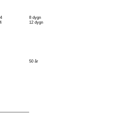
14
8 dygn
4
12 dygn
50 år