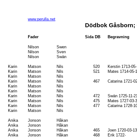
www.perulla.net
Dödbok Gåsborn; C
Fader
Sida DB
Begravning
Nilson
Swen
Nilson
Sven
Nilson
Swän
Karin
Matson
Nils
520
Kerstin 1713-05
Karin
Matson
Nils
521
Mates 1714-05-
Karin
Matson
Nils
Karin
Matson
Nils
467
Catarina 1721-0
Karin
Matson
Nils
Karin
Matson
Nils
Karin
Matson
Nils
472
Swän 1725-11-2
Karin
Matson
Nils
475
Mates 1727-03-
Karin
Matson
Nils
477
Catarina 1728-1
Karin
Matson
Nils
Anika
Jonson
Håkan
Anika
Jonson
Håkan
Anika
Jonson
Håkan
465
Joen 1720-03-13
Anika
Jonson
Håkan
468
Erik 1722-