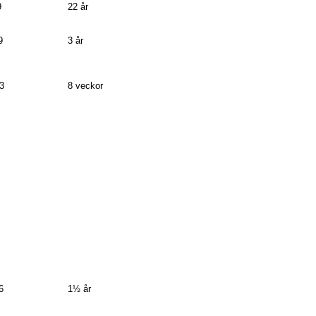
9
22 år
9
3 år
3
8 veckor
6
1½ år