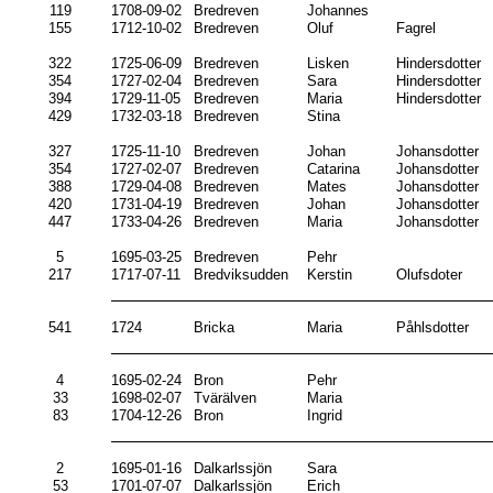
119
1708-09-02
Bredreven
Johannes
155
1712-10-02
Bredreven
Oluf
Fagrel
322
1725-06-09
Bredreven
Lisken
Hindersdotter
354
1727-02-04
Bredreven
Sara
Hindersdotter
394
1729-11-05
Bredreven
Maria
Hindersdotter
429
1732-03-18
Bredreven
Stina
327
1725-11-10
Bredreven
Johan
Johansdotter
354
1727-02-07
Bredreven
Catarina
Johansdotter
388
1729-04-08
Bredreven
Mates
Johansdotter
420
1731-04-19
Bredreven
Johan
Johansdotter
447
1733-04-26
Bredreven
Maria
Johansdotter
5
1695-03-25
Bredreven
Pehr
217
1717-07-11
Bredviksudden
Kerstin
Olufsdoter
541
1724
Bricka
Maria
Påhlsdotter
4
1695-02-24
Bron
Pehr
33
1698-02-07
Tvärälven
Maria
83
1704-12-26
Bron
Ingrid
2
1695-01-16
Dalkarlssjön
Sara
53
1701-07-07
Dalkarlssjön
Erich