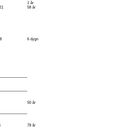
1 år
21
58 år
8
6 dygn
50 år
5
78 år