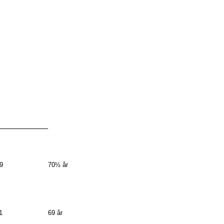
9
70½ år
1
69 år