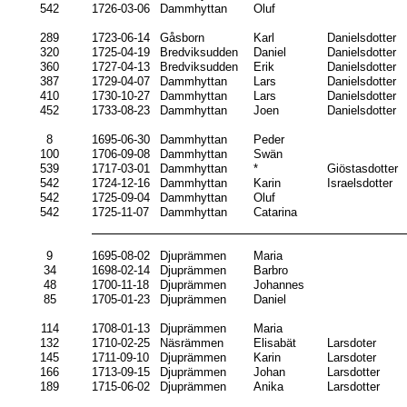
542
1726-03-06
Dammhyttan
Oluf
289
1723-06-14
Gåsborn
Karl
Danielsdotter
320
1725-04-19
Bredviksudden
Daniel
Danielsdotter
360
1727-04-13
Bredviksudden
Erik
Danielsdotter
387
1729-04-07
Dammhyttan
Lars
Danielsdotter
410
1730-10-27
Dammhyttan
Lars
Danielsdotter
452
1733-08-23
Dammhyttan
Joen
Danielsdotter
8
1695-06-30
Dammhyttan
Peder
100
1706-09-08
Dammhyttan
Swän
539
1717-03-01
Dammhyttan
*
Giöstasdotter
542
1724-12-16
Dammhyttan
Karin
Israelsdotter
542
1725-09-04
Dammhyttan
Oluf
542
1725-11-07
Dammhyttan
Catarina
9
1695-08-02
Djuprämmen
Maria
34
1698-02-14
Djuprämmen
Barbro
48
1700-11-18
Djuprämmen
Johannes
85
1705-01-23
Djuprämmen
Daniel
114
1708-01-13
Djuprämmen
Maria
132
1710-02-25
Näsrämmen
Elisabät
Larsdoter
145
1711-09-10
Djuprämmen
Karin
Larsdoter
166
1713-09-15
Djuprämmen
Johan
Larsdotter
189
1715-06-02
Djuprämmen
Anika
Larsdotter