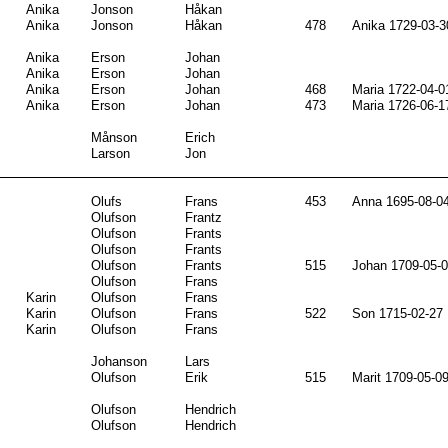
Anika
Jonson
Håkan
Anika
Jonson
Håkan
478
Anika 1729-03-3
Anika
Erson
Johan
Anika
Erson
Johan
Anika
Erson
Johan
468
Maria 1722-04-0
Anika
Erson
Johan
473
Maria 1726-06-1
Månson
Erich
Larson
Jon
Olufs
Frans
453
Anna 1695-08-0
Olufson
Frantz
Olufson
Frants
Olufson
Frants
Olufson
Frants
515
Johan 1709-05-
Olufson
Frans
Karin
Olufson
Frans
Karin
Olufson
Frans
522
Son 1715-02-27
Karin
Olufson
Frans
Johanson
Lars
Olufson
Erik
515
Marit 1709-05-0
Olufson
Hendrich
Olufson
Hendrich