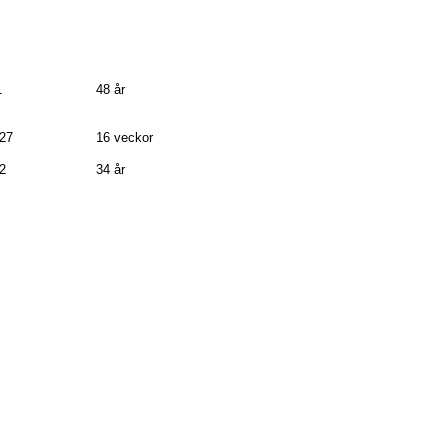
1
48 år
-27
16 veckor
2
34 år