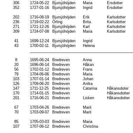
306
1724-05-22
Bjursjöhöjden
Maria
Ersdotter
352
1727-01-16
Bjursjöhöjden
Ingrid
Ersdotter
202
1716-08-19
Bjursjöhöjden
Erik
Karlsdotter
236
1719-02-22
Örling
Brita
Karlsdotter
271
1721-12-26
Bjursjöhöjden
Karl
Karlsdotter
309
1724-07-08
Bjursjöhöjden
Maria
Karlsdotter
41
1699-12-24
Bjursjöhöjden
Ingrid
43
1700-02-11
Bjursjöhöjden
Helena
8
1695-06-24
Bredreven
Anna
20
1696-06-14
Bredreven
Håkan
56
1702-01-12
Bredreven
Frans
79
1704-06-06
Bredreven
Maria
103
1707-01-14
Bredreven
Johan
126
1709-06-20
Bredreven
Anika
147
1711-12-25
Bredreven
Catarina
Håkansdoter
170
1714-01-15
Bredreven
Håkansdotter
201
1716-06-21
Bredreven
Lisken
Håkansdotter
67
1703-04-26
Bredreven
Marit
70
1703-09-07
Bredreven
Marit
85
1705-03-03
Bredreven
Maria
107
1707-06-12
Bredreven
Christina