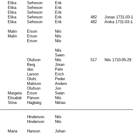
Elika
Sefreson
Erik
Elika
Sefreson
Erik
Elika
Sefreson
Erik
Elika
Sefreson
Erik
482
Jonas 1731-03-
Elika
Sefreson
Erik
482
Anika 1731-03-1
Malin
Erson
Nils
Malin
Erson
Nils
Erson
Nils
Nils
Swen
Olufson
Nils
517
Nils 1710-05-29
Berg
Jöran
öbo
Pehr
Larson
Erich
Olufs.
Peder
Mattson
Anders
Olufson
Jon
Margeta
Erson
Swän
Elisabät
Pärson
Nils
Stina
Hagbärg
Niklas
Hinderson
Nils
Hinderson
Nils
Maria
Hanson
Johan