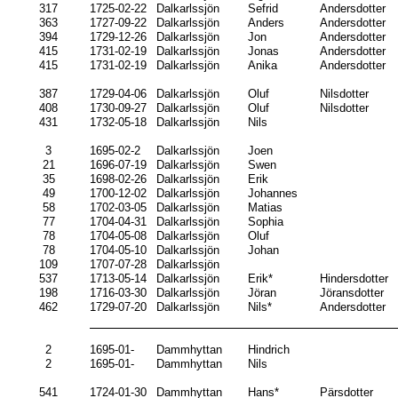
317
1725-02-22
Dalkarlssjön
Sefrid
Andersdotter
363
1727-09-22
Dalkarlssjön
Anders
Andersdotter
394
1729-12-26
Dalkarlssjön
Jon
Andersdotter
415
1731-02-19
Dalkarlssjön
Jonas
Andersdotter
415
1731-02-19
Dalkarlssjön
Anika
Andersdotter
387
1729-04-06
Dalkarlssjön
Oluf
Nilsdotter
408
1730-09-27
Dalkarlssjön
Oluf
Nilsdotter
431
1732-05-18
Dalkarlssjön
Nils
3
1695-02-2
Dalkarlssjön
Joen
21
1696-07-19
Dalkarlssjön
Swen
35
1698-02-26
Dalkarlssjön
Erik
49
1700-12-02
Dalkarlssjön
Johannes
58
1702-03-05
Dalkarlssjön
Matias
77
1704-04-31
Dalkarlssjön
Sophia
78
1704-05-08
Dalkarlssjön
Oluf
78
1704-05-10
Dalkarlssjön
Johan
109
1707-07-28
Dalkarlssjön
537
1713-05-14
Dalkarlssjön
Erik*
Hindersdotter
198
1716-03-30
Dalkarlssjön
Jöran
Jöransdotter
462
1729-07-20
Dalkarlssjön
Nils*
Andersdotter
2
1695-01-
Dammhyttan
Hindrich
2
1695-01-
Dammhyttan
Nils
541
1724-01-30
Dammhyttan
Hans*
Pärsdotter