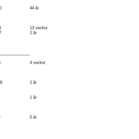
0
44 år
1
13 veckor
7
2 år
4
4 veckor
09
2 år
1 år
9
5 år