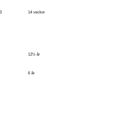
0
14 veckor
12½ år
6 år