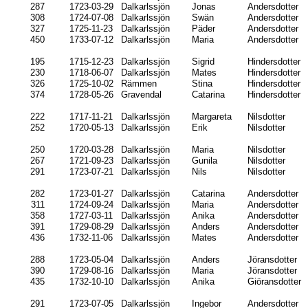
287
1723-03-29
Dalkarlssjön
Jonas
Andersdotter
308
1724-07-08
Dalkarlssjön
Swän
Andersdotter
327
1725-11-23
Dalkarlssjön
Päder
Andersdotter
450
1733-07-12
Dalkarlssjön
Maria
Andersdotter
195
1715-12-23
Dalkarlssjön
Sigrid
Hindersdotter
230
1718-06-07
Dalkarlssjön
Mates
Hindersdotter
326
1725-10-02
Rämmen
Stina
Hindersdotter
374
1728-05-26
Gravendal
Catarina
Hindersdotter
222
1717-11-21
Dalkarlssjön
Margareta
Nilsdotter
252
1720-05-13
Dalkarlssjön
Erik
Nilsdotter
250
1720-03-28
Dalkarlssjön
Maria
Nilsdotter
267
1721-09-23
Dalkarlssjön
Gunila
Nilsdotter
291
1723-07-21
Dalkarlssjön
Nils
Nilsdotter
282
1723-01-27
Dalkarlssjön
Catarina
Andersdotter
311
1724-09-24
Dalkarlssjön
Maria
Andersdotter
358
1727-03-11
Dalkarlssjön
Anika
Andersdotter
391
1729-08-29
Dalkarlssjön
Anders
Andersdotter
436
1732-11-06
Dalkarlssjön
Mates
Andersdotter
288
1723-05-04
Dalkarlssjön
Anders
Jöransdotter
390
1729-08-16
Dalkarlssjön
Maria
Jöransdotter
435
1732-10-10
Dalkarlssjön
Anika
Giöransdotter
291
1723-07-05
Dalkarlssjön
Ingebor
Andersdotter