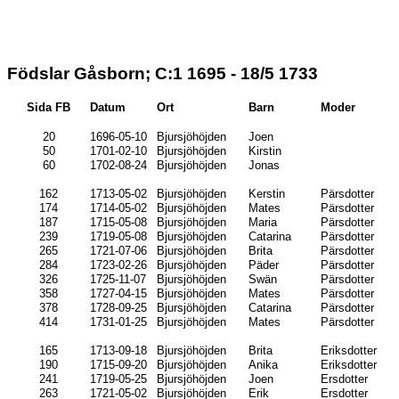
Födslar Gåsborn; C:1 1695 - 18/5 1733
Sida FB
Datum
Ort
Barn
Moder
20
1696-05-10
Bjursjöhöjden
Joen
50
1701-02-10
Bjursjöhöjden
Kirstin
60
1702-08-24
Bjursjöhöjden
Jonas
162
1713-05-02
Bjursjöhöjden
Kerstin
Pärsdotter
174
1714-05-02
Bjursjöhöjden
Mates
Pärsdotter
187
1715-05-08
Bjursjöhöjden
Maria
Pärsdotter
239
1719-05-08
Bjursjöhöjden
Catarina
Pärsdotter
265
1721-07-06
Bjursjöhöjden
Brita
Pärsdotter
284
1723-02-26
Bjursjöhöjden
Päder
Pärsdotter
326
1725-11-07
Bjursjöhöjden
Swän
Pärsdotter
358
1727-04-15
Bjursjöhöjden
Mates
Pärsdotter
378
1728-09-25
Bjursjöhöjden
Catarina
Pärsdotter
414
1731-01-25
Bjursjöhöjden
Mates
Pärsdotter
165
1713-09-18
Bjursjöhöjden
Brita
Eriksdotter
190
1715-09-20
Bjursjöhöjden
Anika
Eriksdotter
241
1719-05-25
Bjursjöhöjden
Joen
Ersdotter
263
1721-05-02
Bjursjöhöjden
Erik
Ersdotter