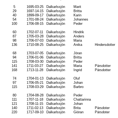
5
1695-03-25
Dalkarlssjön
Marit
29
1697-14-15
Dalkarlssjön
Britta
40
1899-09-17
Dalkarlssjön
Karin
54
1701-08-24
Dalkarlssjön
Johannes
100
1706-08-15
Dalkarlssjön
Peder
60
1702-07-11
Dalkarlssjön
Hindrik
87
1705-03-28
Dalkarlssjön
Anders
98
1706-07-03
Dalkarlssjön
Maria
136
1710-08-25
Dalkarlssjön
Anika
Hindersdotter
68
1703-07-05
Dalkarlssjön
Jöran
94
1706-01-06
Dalkarlssjön
Britta
115
1708-03-30
Dalkarlssjön
Peder
141
1711-03-27
Dalkarlssjön
Maria
Pärsdotter
168
1713-11-28
Dalkarlssjön
Ingrid
Pärsdotter
74
1704-01-13
Dalkarlssjön
Oluf
97
1706-05-21
Dalkarlssjön
Johan
115
1708-03-29
Dalkarlssjön
Barbro
80
1704-08-28
Dalkarlssjön
Peder
111
1707-11-18
Dalkarlssjön
Chattarinna
121
1708-11-15
Dalkarlssjön
Johan
140
1711-02-13
Dalkarlssjön
Brita
Pärsdoter
220
1717-09-10
Dalkarlssjön
Giöran
Pärsdoter