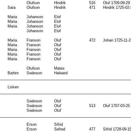
Olufson
Hindrik
516
Oluf 1709-09-29
Sara
Olufson
Hindrik
471
Hindrik 1725-02-
Maria
Johanson
Elof
Maria
Johanson
Elof
Maria
Johanson
Elof
Johanson
Elof
Maria
Franson
Oluf
472
Johan 1725-11-2
Maria
Franson
Oluf
Maria
Franson
Oluf
Maria
Franson
Oluf
Maria
Franson
Oluf
Olufson
Mates
Barbro
Swänson
Halward
Lisken
Swänson
Oluf
Swänson
Oluf
513
Oluf 1707-03-25
Swänson
Oluf
Erson
Sifrid
Erson
Sefred
477
Sifrid 1728-09-1