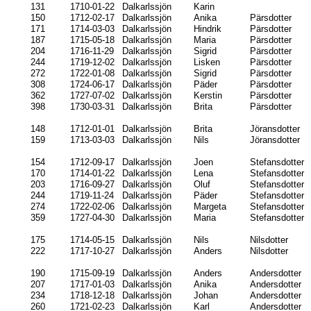
131
1710-01-22
Dalkarlssjön
Karin
150
1712-02-17
Dalkarlssjön
Anika
Pärsdotter
171
1714-03-03
Dalkarlssjön
Hindrik
Pärsdotter
187
1715-05-18
Dalkarlssjön
Maria
Pärsdotter
204
1716-11-29
Dalkarlssjön
Sigrid
Pärsdotter
244
1719-12-02
Dalkarlssjön
Lisken
Pärsdotter
272
1722-01-08
Dalkarlssjön
Sigrid
Pärsdotter
308
1724-06-17
Dalkarlssjön
Päder
Pärsdotter
362
1727-07-02
Dalkarlssjön
Kerstin
Pärsdotter
398
1730-03-31
Dalkarlssjön
Brita
Pärsdotter
148
1712-01-01
Dalkarlssjön
Brita
Jöransdotter
159
1713-03-03
Dalkarlssjön
Nils
Jöransdotter
154
1712-09-17
Dalkarlssjön
Joen
Stefansdotter
170
1714-01-22
Dalkarlssjön
Lena
Stefansdotter
203
1716-09-27
Dalkarlssjön
Oluf
Stefansdotter
244
1719-11-24
Dalkarlssjön
Päder
Stefansdotter
274
1722-02-06
Dalkarlssjön
Margeta
Stefansdotter
359
1727-04-30
Dalkarlssjön
Maria
Stefansdotter
175
1714-05-15
Dalkarlssjön
Nils
Nilsdotter
222
1717-10-27
Dalkarlssjön
Anders
Nilsdotter
190
1715-09-19
Dalkarlssjön
Anders
Andersdotter
207
1717-01-03
Dalkarlssjön
Anika
Andersdotter
234
1718-12-18
Dalkarlssjön
Johan
Andersdotter
260
1721-02-23
Dalkarlssjön
Karl
Andersdotter