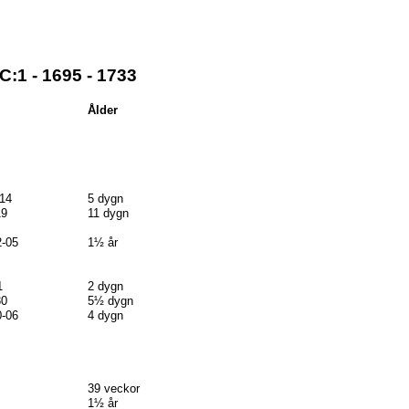
:1 - 1695 - 1733
Ålder
-14
5 dygn
19
11 dygn
2-05
1½ år
1
2 dygn
30
5½ dygn
0-06
4 dygn
39 veckor
1½ år