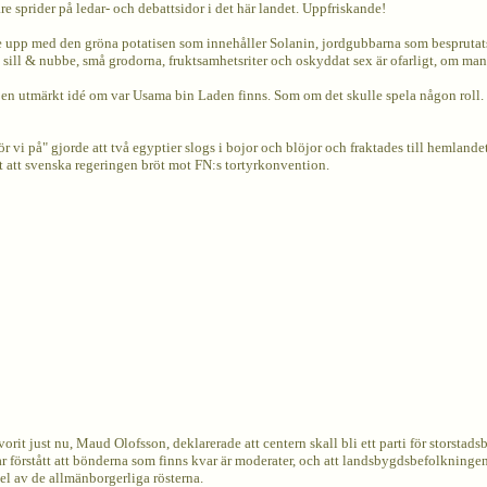
e sprider på ledar- och debattsidor i det här landet. Uppfriskande!
e upp med den gröna potatisen som innehåller Solanin, jordgubbarna som besprutats
t sill & nubbe, små grodorna, fruktsamhetsriter och oskyddat sex är ofarligt, om m
 en utmärkt idé om var Usama bin Laden finns. Som om det skulle spela någon roll. Ef
 vi på" gjorde att två egyptier slogs i bojor och blöjor och fraktades till hemlande
ast att svenska regeringen bröt mot FN:s tortyrkonvention.
vorit just nu, Maud Olofsson, deklarerade att centern skall bli ett parti för storsta
 förstått att bönderna som finns kvar är moderater, och att landsbygdsbefolkninge
del av de allmänborgerliga rösterna.