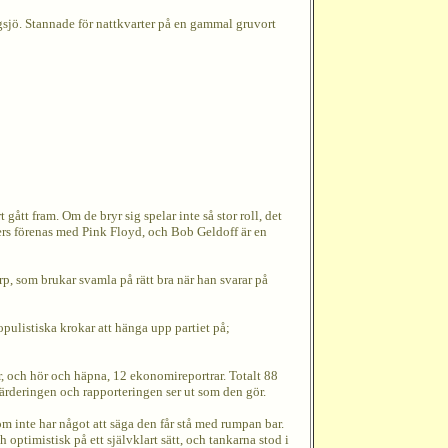
gsjö. Stannade för nattkvarter på en gammal gruvort
ått fram. Om de bryr sig spelar inte så stor roll, det
aters förenas med Pink Floyd, och Bob Geldoff är en
, som brukar svamla på rätt bra när han svarar på
populistiska krokar att hänga upp partiet på;
r, och hör och häpna, 12 ekonomireportrar. Totalt 88
värderingen och rapporteringen ser ut som den gör.
om inte har något att säga den får stå med rumpan bar.
optimistisk på ett självklart sätt, och tankarna stod i