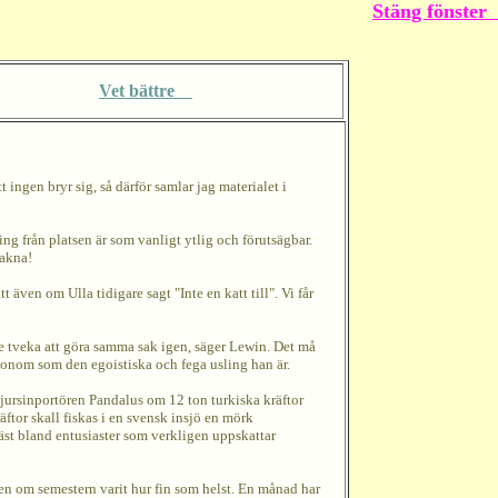
Stäng fönster
Vet bättre
 ingen bryr sig, så därför samlar jag materialet i
g från platsen är som vanligt ytlig och förutsägbar.
vakna!
även om Ulla tidigare sagt "Inte en katt till". Vi får
te tveka att göra samma sak igen, säger Lewin. Det må
honom som den egoistiska och fega usling han är.
ldjursinportören Pandalus om 12 ton turkiska kräftor
ftor skall fiskas i en svensk insjö en mörk
bäst bland entusiaster som verkligen uppskattar
en om semestern varit hur fin som helst. En månad har