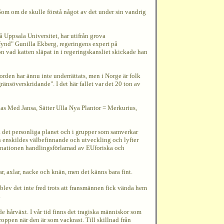
 Som om de skulle förstå något av det under sin vandrig
 Uppsala Universitet, har utifrån grova
"fynd" Gunilla Ekberg, regeringens expert på
son vad katten släpat in i regeringskansliet skickade han
den har ännu inte underrättats, men i Norge är folk
nsöverskridande". I det här fallet var det 20 ton av
s Med Jansa, Sätter Ulla Nya Plantor = Merkurius,
 på det personliga planet och i grupper som samverkar
 enskildes välbefinnande och utveckling och lyfter
Är nationen handlingsförlamad av EUforiska och
, axlar, nacke och knän, men det känns bara fint.
lev det inte fred trots att fransmännen fick vända hem
.
 hårväxt. I vår tid finns det tragiska människor som
oppen när den är som vackrast. Till skillnad från