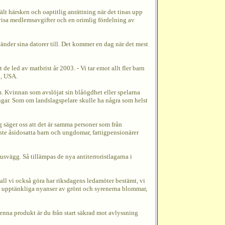
jält härsken och oaptitlig anrättning när det tinas upp
ttvisa medlemsavgifter och en orimlig fördelning av
nvänder sina datorer till. Det kommer en dag när det mest
de led av matbrist år 2003. - Vi tar emot allt fler barn
n, USA.
. Kvinnan som avslöjat sin blåögdhet eller spelarna
ngar. Som om landslagspelare skulle ha några som helst
 säger oss att det är samma personer som från
inte åsidosatta barn och ungdomar, fattigpensionärer
svägg. Så tillämpas de nya antiterroristlagarna i
kall vi också göra har riksdagens ledamöter bestämt, vi
alla upptänkliga nyanser av grönt och syrenerna blommar,
enna produkt är du från start säkrad mot avlyssning