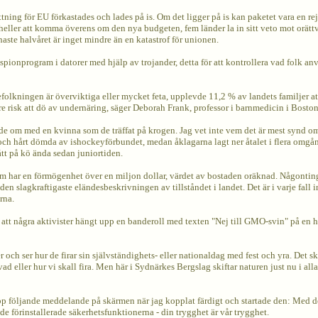
attning för EU förkastades och lades på is. Om det ligger på is kan paketet vara en re
inte heller att komma överens om den nya budgeten, fem länder la in sitt veto mot orä
ste halvåret är inget mindre än en katastrof för unionen.
in spionprogram i datorer med hjälp av trojander, detta för att kontrollera vad folk a
efolkningen är överviktiga eller mycket feta, upplevde 11,2 % av landets familjer att 
törre risk att dö av undernäring, säger Deborah Frank, professor i barnmedicin i Bosto
de om med en kvinna som de träffat på krogen. Jag vet inte vem det är mest synd om
 och hårt dömda av ishockeyförbundet, medan åklagarna lagt ner åtalet i flera omgå
ått på kö ända sedan juniortiden.
om har en förmögenhet över en miljon dollar, värdet av bostaden oräknad. Någonting
en slagkraftigaste eländesbeskrivningen av tillståndet i landet. Det är i varje fall 
rna.
att några aktivister hängt upp en banderoll med texten "Nej till GMO-svin" på en hu
och ser hur de firar sin självständighets- eller nationaldag med fest och yra. Det s
 vad eller hur vi skall fira. Men här i Sydnärkes Bergslag skiftar naturen just nu i 
pp följande meddelande på skärmen när jag kopplat färdigt och startade den: Med d
e förinstallerade säkerhetsfunktionerna - din trygghet är vår trygghet.