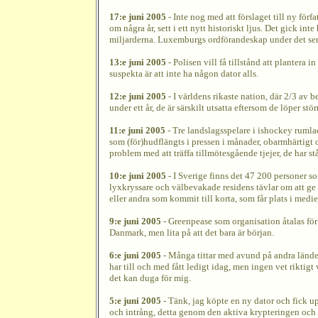
17:e juni 2005
- Inte nog med att förslaget till ny förf
om några år, sett i ett nytt historiskt ljus. Det gick 
miljarderna. Luxemburgs ordförandeskap under det sena
13:e juni 2005
- Polisen vill få tillstånd att plantera 
suspekta är att inte ha någon dator alls.
12:e juni 2005
- I världens rikaste nation, där 2/3 av b
under ett år, de är särskilt utsatta eftersom de löper s
11:e juni 2005
- Tre landslagsspelare i ishockey rumla
som (för)hudflängts i pressen i månader, obarmhärtigt
problem med att träffa tillmötesgående tjejer, de har st
10:e juni 2005
- I Sverige finns det 47 200 personer s
lyxkryssare och välbevakade residens tävlar om att ge d
eller andra som kommit till korta, som får plats i medie
9:e juni 2005
- Greenpease som organisation åtalas för 
Danmark, men lita på att det bara är början.
6:e juni 2005
- Många tittar med avund på andra länder 
har till och med fått ledigt idag, men ingen vet riktigt
det kan duga för mig.
5:e juni 2005
- Tänk, jag köpte en ny dator och fick u
och intrång, detta genom den aktiva krypteringen och d