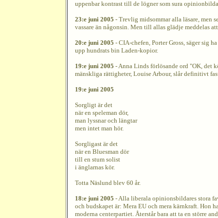
uppenbar kontrast till de lögner som sura opinionbildar
23:e juni 2005
- Trevlig midsommar alla läsare, men s
vassare än någonsin. Men till allas glädje meddelas at
20:e juni 2005
- CIA-chefen, Porter Gross, säger sig ha
upp hundrats bin Laden-kopior.
19:e juni 2005
- Anna Linds förlösande ord "OK, det kör
mänskliga rättigheter, Louise Arbour, slår definitivt f
19:e juni 2005
Sorgligt är det
när en speleman dör,
man lyssnar och längtar
men intet man hör.
Sorgligast är det
när en Bluesman dör
till en stum solist
i änglarnas kör.
Totta Näslund blev 60 år.
18:e juni 2005
- Alla liberala opinionsbildares stora fa
och budskapet är: Mera EU och mera kärnkraft. Hon har
moderna centerpartiet. Återstår bara att ta en större an