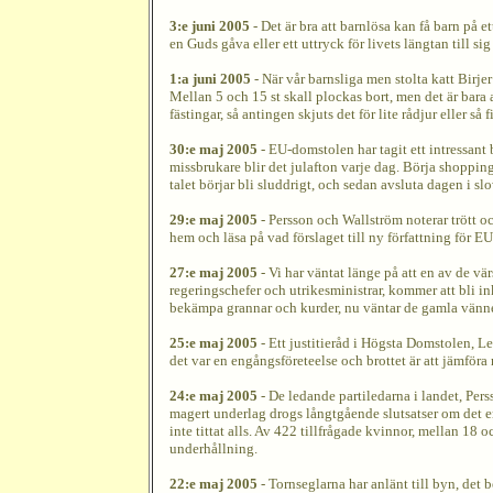
3:e juni 2005
- Det är bra att barnlösa kan få barn på et
en Guds gåva eller ett uttryck för livets längtan till sig
1:a juni 2005
- När vår barnsliga men stolta katt Birjer
Mellan 5 och 15 st skall plockas bort, men det är bara
fästingar, så antingen skjuts det för lite rådjur eller så 
30:e maj 2005
- EU-domstolen har tagit ett intressant b
missbrukare blir det julafton varje dag. Börja shopp
talet börjar bli sluddrigt, och sedan avsluta dagen i sl
29:e maj 2005
- Persson och Wallström noterar trött oc
hem och läsa på vad förslaget till ny författning för EU
27:e maj 2005
- Vi har väntat länge på att en av de värs
regeringschefer och utrikesministrar, kommer att bli in
bekämpa grannar och kurder, nu väntar de gamla vänner
25:e maj 2005
- Ett justitieråd i Högsta Domstolen, L
det var en engångsföreteelse och brottet är att jämföra 
24:e maj 2005
- De ledande partiledarna i landet, Per
magert underlag drogs långtgående slutsatser om det en
inte tittat alls. Av 422 tillfrågade kvinnor, mellan 18 o
underhållning.
22:e maj 2005
- Tornseglarna har anlänt till byn, det