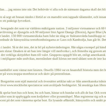
edan......jag minns inte när. Det behövde vi alla och de närmaste dagarna skall det bli
men så segt att brasan tändes i förtid av en marodör som tappade tålamodet, och inn
v ett präktigt fyrverkeri.
folk besegrade det som var världens mäktigaste nation. 3 miljoner vietnameser och 60
at avlövning av djungeln och 90 miljoner liter Agent Orange (Dioxin), Agent Blue (
r landet. 150 000 vietnamesikska barn lider än idag av fruktansvärda handikapp o
rdrade de hänsynslösa terrorbombningarna av Laos och Kambodja, han går fri. Det är
a i landet. Så är det inte, det är fel på nyhetsvärderingen. Här några exempel på hä
sen slutar. Orsaken är att han inte längre vill medverka i, och förnedra sig genom at
 det verkliga skitjobbet fram till valet. Gruppens uppgift blir att, enligt amerikans
 i möjligaste mån undvikas, motståndare skall kletas ner med sådant som de inte kan
-samhället som väntar runt knuten. Orwells 1984 var en fasansfull historia men det h
mer på www.stoppa-storebror.se och skriv på protestlistan.
 Borgström som stjäl material och översätter artiklar rakt av från amerikanska tidn
 över www.stockholm spectator.se som avslöjade bedrägeriet. Så snuskiga kan liberal
k spelar bort hus och hem, fru och barn, hästar och hundar och allt de har. Och sven
sidor som är uppbyggda som kedjebrev eller pyramidspel. Man registrerar sig och sed
rocent på det som vännerna spelar bort. En lysande affärsidé, hänsynslös och smått 