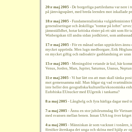
20:e maj 2005
- De borgerliga partiledarna var nere i
på järnvägsspåret, med breda leenden mot inkallade pre
18:e maj 2005
- Fundamentalistiska vulgärfeminister h
generaliseringar och åtskilliga "tomtar på loftet" urv
jämnställdhet, hotar kritiska röster på ett sätt som för
Winbergskan till andra sidan jordklotet, som ambassadör 
17:e maj 2005
- För en månad sedan upptäcktes ännu e
mycket upprörda. Men lugn medborgare, Erik Höglund på
en mycket giftig och radioaktiv gasblandning av uran
15:e maj 2005
- Meningslöst vetande är kul, här komm
Venus, Jorden, Mars, Jupiter, Saturnus, Uranus, Neptun
11:e maj 2005
- Vi har lärt oss att man skall tänka pos
mot gemensamma mål. Man frågar sig vad svartmålning o
inte heller den geografiska/kulturella/ekonomiska enh
Eufobiska EUnucker med EUgenik i tankarna?
8:a maj 2005
- Långhelg och fyra härliga dagar med tr
7:a maj 2005
- Ännu en stor jubileumsdag för Vietnam
med svansen mellan benen. Innan USA tog över kriget b
4:a maj 2005
- Människan är som vackrast i tonåren, i
försöker återskapa det unga och sköna med hjälp av ope