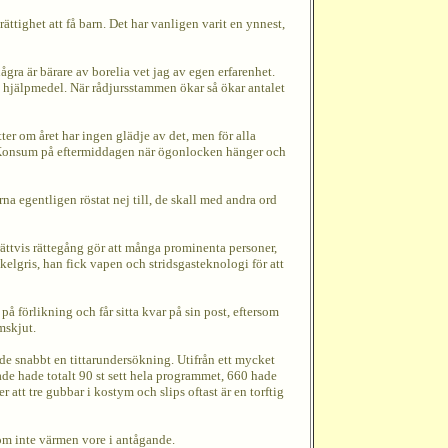
 rättighet att få barn. Det har vanligen varit en ynnest,
ågra är bärare av borelia vet jag av egen erfarenhet.
a hjälpmedel. När rådjursstammen ökar så ökar antalet
ter om året har ingen glädje av det, men för alla
ll Konsum på eftermiddagen när ögonlocken hänger och
na egentligen röstat nej till, de skall med andra ord
en rättvis rättegång gör att många prominenta personer,
kelgris, han fick vapen och stridsgasteknologi för att
 förlikning och får sitta kvar på sin post, eftersom
mskjut.
de snabbt en tittarundersökning. Utifrån ett mycket
ade hade totalt 90 st sett hela programmet, 660 hade
 att tre gubbar i kostym och slips oftast är en torftig
 om inte värmen vore i antågande.