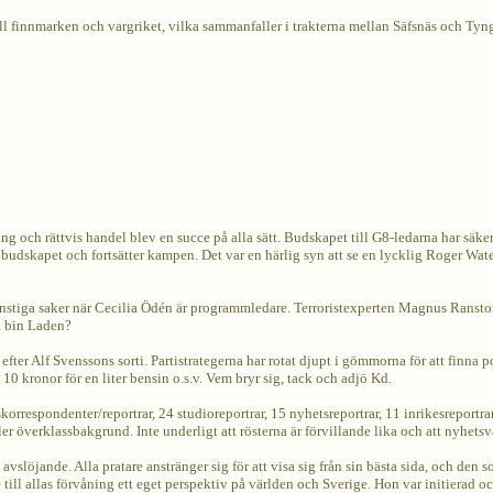
ll finnmarken och vargriket, vilka sammanfaller i trakterna mellan Säfsnäs och Tyn
och rättvis handel blev en succe på alla sätt. Budskapet till G8-ledarna har säkert g
sig budskapet och fortsätter kampen. Det var en härlig syn att se en lycklig Roger W
onstiga saker när Cecilia Ödén är programmledare. Terroristexperten Magnus Ranstorp
a bin Laden?
 efter Alf Svenssons sorti. Partistrategerna har rotat djupt i gömmorna för att finna 
kronor för en liter bensin o.s.v. Vem bryr sig, tack och adjö Kd.
orrespondenter/reportrar, 24 studioreportrar, 15 nyhetsreportrar, 11 inrikesreportra
r överklassbakgrund. Inte underligt att rösterna är förvillande lika och att nyhets
löjande. Alla pratare anstränger sig för att visa sig från sin bästa sida, och den s
ll allas förvåning ett eget perspektiv på världen och Sverige. Hon var initierad och 