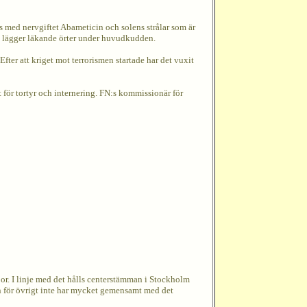
 med nervgiftet Abameticin och solens strålar som är
an lägger läkande örter under huvudkudden.
ter att kriget mot terrorismen startade har det vuxit
t för tortyr och internering. FN:s kommissionär för
dsbor. I linje med det hålls centerstämman i Stockholm
n för övrigt inte har mycket gemensamt med det