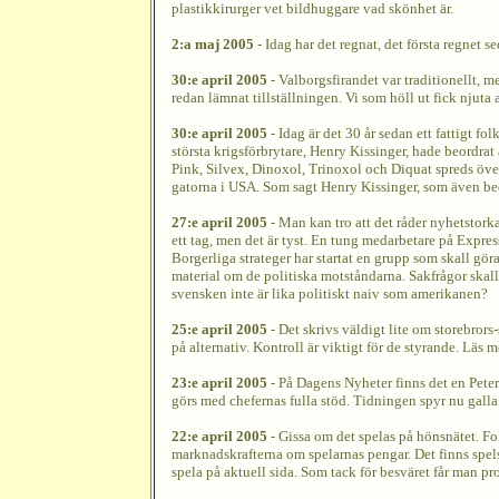
plastikkirurger vet bildhuggare vad skönhet är.
2:a maj 2005
- Idag har det regnat, det första regnet s
30:e april 2005
- Valborgsfirandet var traditionellt, 
redan lämnat tillställningen. Vi som höll ut fick njuta a
30:e april 2005
- Idag är det 30 år sedan ett fattigt 
största krigsförbrytare, Henry Kissinger, hade beordr
Pink, Silvex, Dinoxol, Trinoxol och Diquat spreds öve
gatorna i USA. Som sagt Henry Kissinger, som även beo
27:e april 2005
- Man kan tro att det råder nyhetstork
ett tag, men det är tyst. En tung medarbetare på Expres
Borgerliga strateger har startat en grupp som skall göra
material om de politiska motståndarna. Sakfrågor skall
svensken inte är lika politiskt naiv som amerikanen?
25:e april 2005
- Det skrivs väldigt lite om storebrors
på alternativ. Kontroll är viktigt för de styrande. Läs 
23:e april 2005
- På Dagens Nyheter finns det en Peter
görs med chefernas fulla stöd. Tidningen spyr nu galla
22:e april 2005
- Gissa om det spelas på hönsnätet. Fol
marknadskrafterna om spelarnas pengar. Det finns spel
spela på aktuell sida. Som tack för besväret får man p