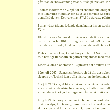
gått utan det besvärande gastandet från påtryckare, lob
Thomas Bodström driver på för att snabbinföra obligator
mobilen, vilka vi mailar och SMS:ar och vilka webbpla
bomullsduk t.ex. Det var ett av STASI:s sjukaste påhitt,
I en av västvärldens ledande demokratier har en stackare
IQ 56.
Hiroshima och Nagasaki utplånades av de första atombom
att Truman och militärledningen ville undersöka ato
avundades de döda, funderade på vad de skulle ta sig til
Protesterna mot kriget i Irak börjar ta fart i USA. Inte
med nattliga transporter regoriöst omgärdade med fotof
Liberala, om än oberoende, Expressen har beslutat att vi
10:e juli 2005
- Semestern börjar och då blir det nyhet
slappna av. Tack så länge alla läsare, jag återkommer i 
7:e juli 2005
- Ja, så hände det som alla väntat på sed
alla suspekta islamister internerade, och alla potentie
vilken dessa är säger han inget om. Är det ett nytt ar
6:e juli 2005
- Varje år samlas klubben för inbördes beun
tankesmedjor, företagare, journalister och ledarskribent
skiter vi på land fullständigt i det jippot och rapporter