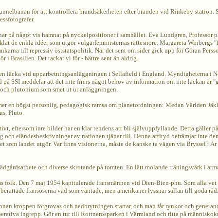
 tunnelbanan för att kontrollera brandsäkerheten efter branden vid Rinkeby station.
ssfotografer.
ar på något vis hamnat på nyckelpositioner i samhället. Eva Lundgren, Professor på
ecklat de enkla idéer som utgör vulgärfeministernas rättesnöre. Margareta Winbergs 
 tankarna till repressiv öststatspolitik. När det sent om sider gick upp för Göran Pers
i Brasilien. Det tackar vi för - bättre sent än aldrig.
n läcka vid upparbetningsanläggningen i Sellafield i England. Myndigheterna i Nor
 SSI meddelar att det inte finns något behov av information om inte läckan är "grä
 och plutonium som smet ut ur anläggningen.
er en högst personlig, pedagogisk ramsa om planetordningen: Medan Världen Jäkla
us, Pluto.
itivt, eftersom inre bilder har en klar tendens att bli självuppfyllande. Detta gäller
ch eländesbeskrivningar av nationen tjänar till. Denna attityd befrämjar inte den
et som landet utgör. Var finns visionerna, måste de kanske ta vägen via Bryssel? 
ädgårdsarbete och diverse skrotande på tomten. En lätt molande träningsvärk i armar
s folk. Den 7 maj 1954 kapitulerade fransmännen vid Dien-Bien-phu. Som alla vet b
erättade fransoserna vad som väntade, men amerikaner lyssnar sällan till goda råd
nnan kroppen förgrovas och nedbrytningen startar, och man får rynkor och generande
rativa ingrepp. Gör en tur till Rottnerosparken i Värmland och titta på människokr