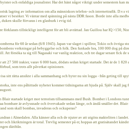
byister och enfaldiga jounalister. Har det hänt något viktigt under semestern kan ma
isk lagring av information om alla människors telefon- och internettrafik. D.v.s vil
tser vi besöker. Vi väntar med spänning på nästa DDR:fason. Borde inte alla medbo
 duken skulle förvaras i en glasburk i evig tid.
 förklarats tillräckligt intelligent för att bli avrättad. Jan Guillou har IQ >150, N
berna för 60 år sedan (6/8 1945). Japan var slaget i spillror, Tokio och övriga st
mbombens verkningar på bebyggelse och folk. Den funkade bra, 100 000 dog på dir
l. Att försöka ta sig till Nagasaki var vanlig reaktion, och tre dagar senare fick de
 för att 27 500 irakier, varav 6 000 barn, dödats sedan kriget startade. Det är de 1 
örbud, som trots allt påverkat opinionen.
sa sitt rätta ansikte i alla sammanhang och byter nu sin logga - från geting till spy
storka, inte ens påhittade nyheter kommer tidningarna att bjuda på. Själv skall jag 
augusti.
an Blair startade kriget mot terrorism tillsammans med Bush. Bomber i Londons tunnel
llaa bombare är avlyssnade och övervakade sedan länge, och ändå smäller det. Blair s
abland som skall bombas, invaderas och ockuperas?
dran i Almedalen. Alla känner alla och de njuter av att utgöra makteliten i landet. D
er och likriktningen är total. Trevlig semester på er, hoppas att gratisätandet kände
ingen därifrån.