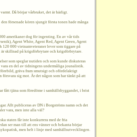
 varmt. Då börjar vårbruket, det är härligt.
an den försenade kören sjungit första tonen hade många
 000 amerikaner dog för ingenting. En av vår tids
Arsenik), Agent White, Agent Red, Agent Green, Agent
ch 120 000 vietnamveteraner lever som tiggare på
 skillnad på krigsförbrytare och krigsförbrytare.
ndelser som speglar nutiden och som kunde diskuteras
t vara en del av tidningens undermåliga jounalistik.
k förebild, gräva fram smutsigt och ofördelaktigt
 försvara sig mot. Är det någon som har tänkt på att
ar fått tjäna som föredöme i samhällsbyggandet, i brist
ingar. Allt publiceras av DN i Borgströms namn och det
er vara, men inte alla väl?
ska staten får inte konkurrera med de fria
an ser man till att ens vänner och bekanta börjar
psykopatisk, men helt i linje med samhällsutvecklingen.