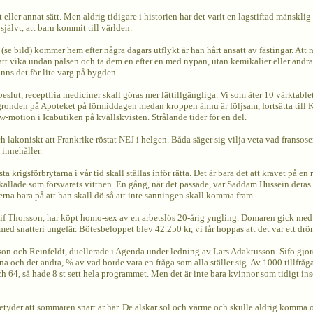
t eller annat sätt. Men aldrig tidigare i historien har det varit en lagstiftad mänsklig
 självt, att barn kommit till världen.
 (se bild) kommer hem efter några dagars utflykt är han hårt ansatt av fästingar. Att n
 att vika undan pälsen och ta dem en efter en med nypan, utan kemikalier eller andr
finns det för lite varg på bygden.
eslut, receptfria mediciner skall göras mer lättillgängliga. Vi som äter 10 värktablet
ingronden på Apoteket på förmiddagen medan kroppen ännu är följsam, fortsätta ti
ow-motion i Icabutiken på kvällskvisten. Strålande tider för en del.
h lakoniskt att Frankrike röstat NEJ i helgen. Båda säger sig vilja veta vad fransoser
 innehåller.
ta krigsförbrytarna i vår tid skall ställas inför rätta. Det är bara det att kravet på 
kallade som försvarets vittnen. En gång, när det passade, var Saddam Hussein deras 
na bara på att han skall dö så att inte sanningen skall komma fram.
eif Thorsson, har köpt homo-sex av en arbetslös 20-årig yngling. Domaren gick med på
med snatteri ungefär. Bötesbeloppet blev 42.250 kr, vi får hoppas att det var ett drö
sson och Reinfeldt, duellerade i Agenda under ledning av Lars Adaktusson. Sifo gjor
a och det andra, % av vad borde vara en fråga som alla ställer sig. Av 1000 tillfråg
ch 64, så hade 8 st sett hela programmet. Men det är inte bara kvinnor som tidigt inser
 betyder att sommaren snart är här. De älskar sol och värme och skulle aldrig komma