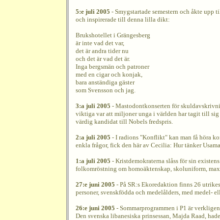
5:e juli 2005
- Smygstartade semestern och åkte upp ti
och inspirerade till denna lilla dikt:
Brukshotellet i Grängesberg
är inte vad det var,
det är andra tider nu
och det är vad det är.
Inga bergsmän och patroner
med en cigar och konjak,
bara anständiga gäster
som Svensson och jag.
3:a juli 2005
- Mastodontkonserten för skuldavskrivning 
viktiga var att miljoner unga i världen har tagit till 
värdig kandidat till Nobels fredspris.
2:a juli 2005
- I radions "Konflikt" kan man få höra k
enkla frågor, fick den här av Cecilia: Hur tänker Usam
1:a juli 2005
- Kristdemokraterna slåss för sin existens
folkomröstning om homoäktenskap, skoluniform, max 10 
27:e juni 2005
- På SR:s Ekoredaktion finns 26 utrikesk
personer, svenskfödda och medelålders, med medel- elle
26:e juni 2005
- Sommarprogrammen i P1 är verkligen avs
Den svenska libanesiska prinsessan, Majda Raad, hade ti