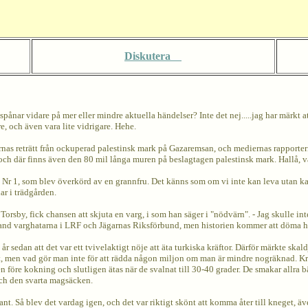
Diskutera
ånar vidare på mer eller mindre aktuella händelser? Inte det nej.....jag har märkt att
re, och även vara lite vidrigare. Hehe.
as reträtt från ockuperad palestinsk mark på Gazaremsan, och mediernas rapporterin
 och där finns även den 80 mil långa muren på beslagtagen palestinsk mark. Hallå, 
t Nr 1, som blev överkörd av en grannfru. Det känns som om vi inte kan leva utan katt 
lar i trädgården.
orsby, fick chansen att skjuta en varg, i som han säger i "nödvärn". - Jag skulle in
e bland varghatarna i LRF och Jägarnas Riksförbund, men historien kommer att döma 
r sedan att det var ett tvivelaktigt nöje att äta turkiska kräftor. Därför märkte ska
det, men vad gör man inte för att rädda någon miljon om man är mindre nogräknad. Krä
n före kokning och slutligen ätas när de svalnat till 30-40 grader. De smakar allra 
 och den svarta magsäcken.
 Så blev det vardag igen, och det var riktigt skönt att komma åter till kneget, äv