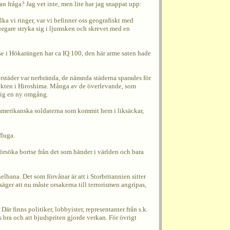
n fråga? Jag vet inte, men lite har jag snappat upp:
ka vi ringer, var vi befinner oss geografiskt med
rgare stryka sig i ljumsken och skrevet med en
isse i Hökarängen har ca IQ 100, den här arme saten hade
orstäder var nerbrända, de nämnda städerna sparades för
ekten i Hiroshima. Många av de överlevande, som
 sig en ny omgång.
820 amerikanska soldaterna som kommit hem i liksäckar,
fluga.
försöka bortse från det som händer i världen och bara
bana. Det som förvånar är att i Storbritannien sitter
äger att nu måste orsakerna till terrorismen angripas,
är finns politiker, lobbyister, representanter från s.k.
s bra och att bjudspriten gjorde verkan. För övrigt