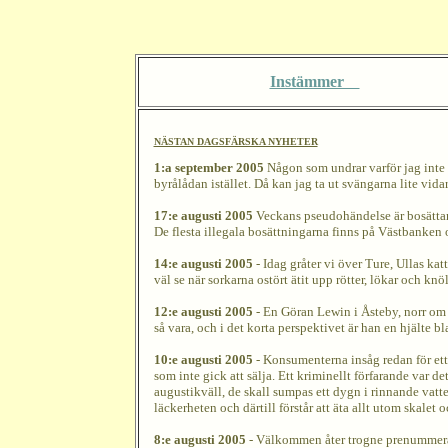
Instämmer
NÄSTAN DAGSFÄRSKA NYHETER
1:a september 2005
Någon som undrar varför jag inte sp
byrålådan istället. Då kan jag ta ut svängarna lite vida
17:e augusti 2005
Veckans pseudohändelse är bosättarn
De flesta illegala bosättningarna finns på Västbanken
14:e augusti 2005
- Idag gråter vi över Ture, Ullas kat
väl se när sorkarna ostört ätit upp rötter, lökar och knö
12:e augusti 2005
- En Göran Lewin i Åsteby, norr om T
så vara, och i det korta perspektivet är han en hjält
10:e augusti 2005
- Konsumenterna insåg redan för ett å
som inte gick att sälja. Ett kriminellt förfarande var 
augustikväll, de skall sumpas ett dygn i rinnande vatte
läckerheten och därtill förstår att äta allt utom skalet
8:e augusti 2005
- Välkommen åter trogne prenummerant.